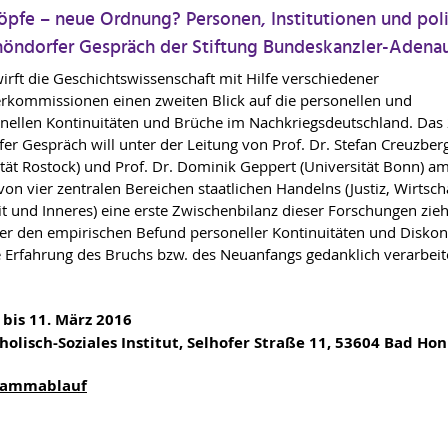
öpfe – neue Ordnung? Personen, Institutionen und pol
höndorfer Gespräch der Stiftung Bundeskanzler-Adenau
wirft die Geschichtswissenschaft mit Hilfe verschiedener
erkommissionen einen zweiten Blick auf die personellen und
ionellen Kontinuitäten und Brüche im Nachkriegsdeutschland. Das 
er Gespräch will unter der Leitung von Prof. Dr. Stefan Creuzber
ität Rostock) und Prof. Dr. Dominik Geppert (Universität Bonn) a
von vier zentralen Bereichen staatlichen Handelns (Justiz, Wirtscha
it und Inneres) eine erste Zwischenbilanz dieser Forschungen zie
er den empirischen Befund personeller Kontinuitäten und Diskont
e Erfahrung des Bruchs bzw. des Neuanfangs gedanklich verarbeit
. bis 11. März 2016
holisch-Soziales Institut, Selhofer Straße 11, 53604 Bad Ho
rammablauf