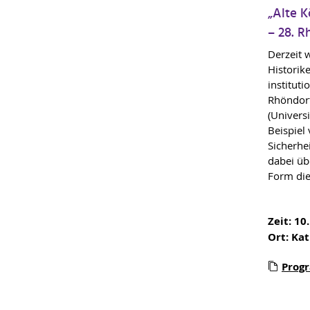
„Alte K
– 28. R
Derzeit 
Historik
institut
Rhöndorf
(Univers
Beispiel 
Sicherhe
dabei üb
Form
di
Zeit: 10
Ort: Kat
Prog