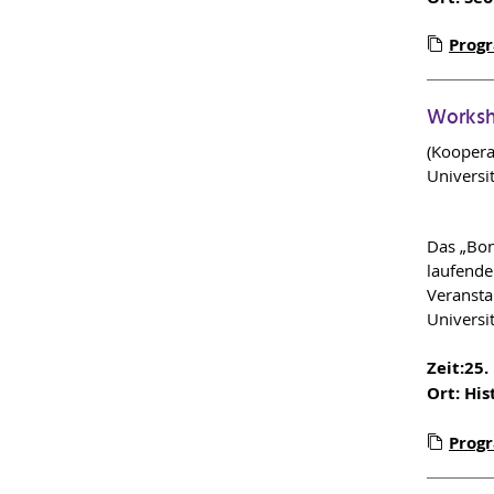
Prog
Worksh
(Koopera
Universi
Das „Bon
laufende
Veransta
Universit
Zeit:
25.
Ort: Hi
Prog