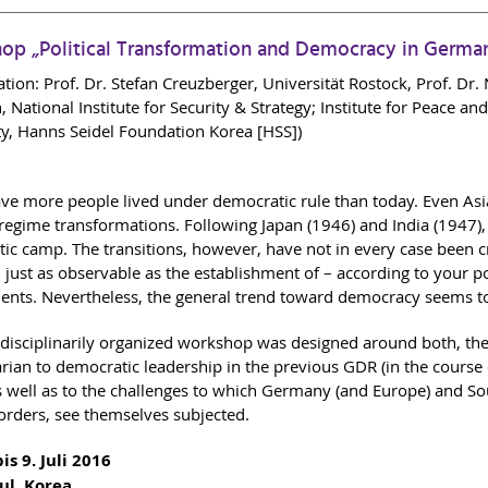
op „Political Transformation and Democracy in Germa
tion: Prof. Dr. Stefan Creuzberger, Universität Rostock, Prof. Dr.
 National Institute for Security & Strategy; Institute for Peace an
ty, Hanns Seidel Foundation Korea [HSS])
ve more people lived under democratic rule than today. Even Asi
regime transformations. Following Japan (1946) and India (1947), 
ic camp. The transitions, however, have not in every case been 
 just as observable as the establishment of – according to your p
nts. Nevertheless, the general trend toward democracy seems t
rdisciplinarily organized workshop was designed around both, th
rian to democratic leadership in the previous GDR (in the course o
s well as to the challenges to which Germany (and Europe) and Sout
 orders, see themselves subjected.
bis 9. Juli 2016
ul, Korea