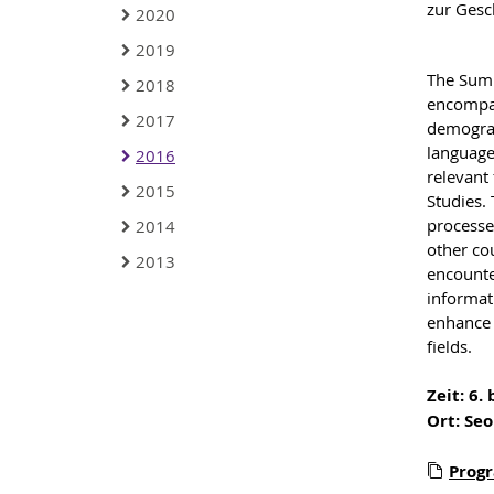
zur Gesc
2020
2019
The Summ
2018
encompas
2017
demograp
language
2016
relevant 
2015
Studies.
processe
2014
other co
2013
encounte
informati
enhance t
fields.
Zeit: 6. 
Ort: Seo
Prog