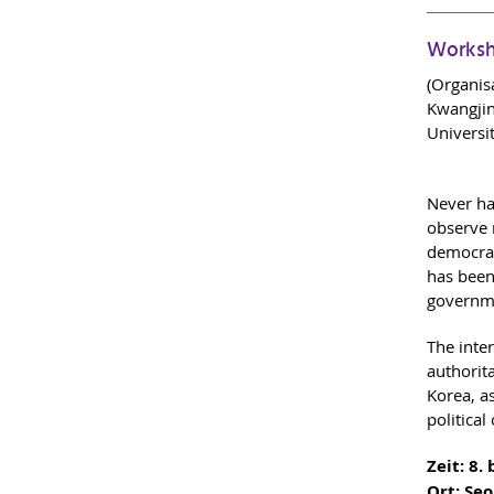
Worksh
(Organisa
Kwangjin,
Universi
Never ha
observe 
democrat
has been
governme
The inte
authorita
Korea, a
political
Zeit: 8. 
Ort: Seo