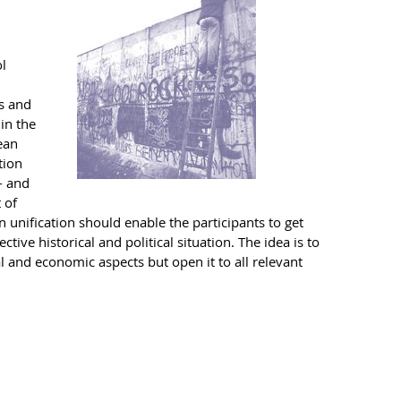
l
s and
in the
rean
tion
- and
 of
nification should enable the participants to get
ive historical and political situation. The idea is to
al and economic aspects but open it to all relevant