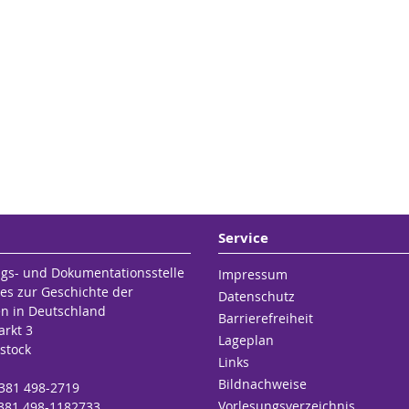
Service
gs- und Dokumentationsstelle
Impressum
es zur Geschichte der
Datenschutz
en in Deutschland
Barrierefreiheit
rkt 3
Lageplan
stock
Links
Bildnachweise
 381 498-2719
Vorlesungsverzeichnis
 381 498-1182733