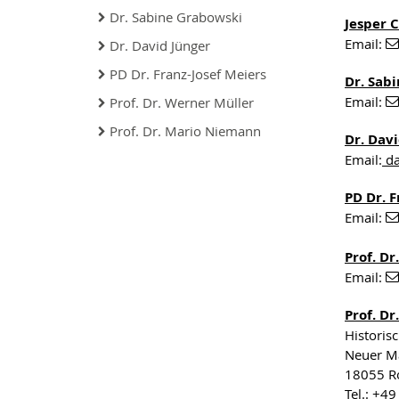
Dr. Sabine Grabowski
Jesper
Email:
Dr. David Jünger
PD Dr. Franz-Josef Meiers
Dr. Sab
Email:
Prof. Dr. Werner Müller
Prof. Dr. Mario Niemann
Dr. Dav
Email:
da
PD Dr. F
Email:
Prof. D
Email:
Prof. D
Historisc
Neuer Ma
18055 R
Tel.: +4