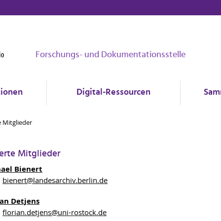
Forschungs- und Dokumentationsstelle
tionen
Digital-Ressourcen
Sam
e Mitglieder
erte Mitglieder
hael Bienert
bienert
@landesarchiv.berlin
.de
ian Detjens
florian.detjens
@uni-rostock
.de