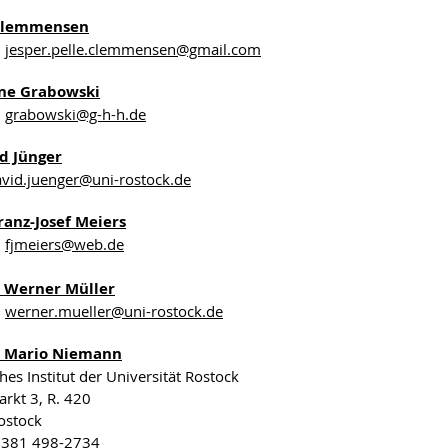
 Clemmensen
jesper.pelle.clemmensen
@gmail
.com
ine Grabowski
grabowski
@g-h-h
.de
id Jünger
vid.juenger@uni-rostock.de
ranz-Josef Meiers
fjmeiers
@web
.de
r. Werner Müller
werner.mueller
@uni-rostock
.de
r. Mario Niemann
hes Institut der Universität Rostock
rkt 3, R. 420
ostock
9 381 498-2734