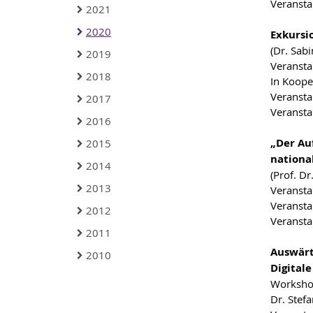
Veransta
2021
2020
Exkursi
(Dr. Sab
2019
Veransta
2018
In Koope
Veransta
2017
Veransta
2016
„Der Au
2015
nationa
2014
(Prof. D
2013
Veransta
Veransta
2012
Veransta
2011
Auswärt
2010
Digital
Workshop
Dr. Stef