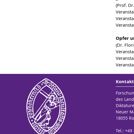
(Prof. D
Veransta
Veransta
Veransta
Opfer u
(Dr. Flor
Veransta
Veransta
Veransta
Kontakt
Forschun
des Land
Diktatur
Neuer Ma
18055 Ro
Tel.: +49