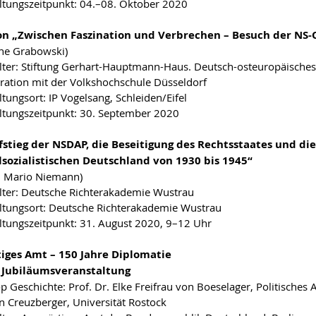
ltungszeitpunkt: 04.–08. Oktober 2020
on „Zwischen Faszination und Verbrechen – Besuch der NS
ine Grabowski)
lter: Stiftung Gerhart-Hauptmann-Haus. Deutsch-osteuropäische
ration mit der Volkshochschule Düsseldorf
ltungsort: IP Vogelsang, Schleiden/Eifel
ltungszeitpunkt: 30. September 2020
fstieg der NSDAP, die Beseitigung des Rechtsstaates und die
lsozialistischen Deutschland von 1930 bis 1945“
r. Mario Niemann)
lter: Deutsche Richterakademie Wustrau
ltungsort: Deutsche Richterakademie Wustrau
ltungszeitpunkt: 31. August 2020, 9–12 Uhr
iges Amt – 150 Jahre Diplomatie
e Jubiläumsveranstaltung
 Geschichte: Prof. Dr. Elke Freifrau von Boeselager, Politisches
an Creuzberger, Universität Rostock