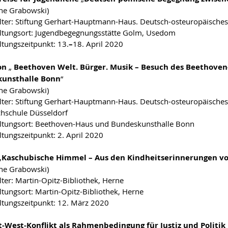
ine Grabowski)
lter: Stiftung Gerhart-Hauptmann-Haus. Deutsch-osteuropäisches 
ltungsort: Jugendbegegnungsstätte Golm, Usedom
ltungszeitpunkt: 13.
–
18. April 2020
on
„
Beethoven Welt. Bürger. Musik – Besuch des Beethoven-
unsthalle Bonn
“
ine Grabowski)
lter: Stiftung Gerhart-Hauptmann-Haus. Deutsch-osteuropäisches
hschule Düsseldorf
ltungsort: Beethoven-Haus und Bundeskunsthalle Bonn
ltungszeitpunkt: 2. April 2020
„Kaschubische Himmel – Aus den Kindheitserinnerungen v
ine Grabowski)
lter: Martin-Opitz-Bibliothek, Herne
ltungsort: Martin-Opitz-Bibliothek, Herne
ltungszeitpunkt: 12. März 2020
t-West-Konflikt als Rahmenbedingung für Justiz und Politik