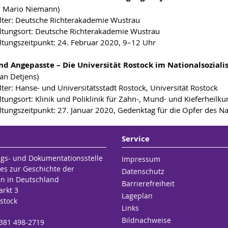
r. Mario Niemann)
lter: Deutsche Richterakademie Wustrau
ltungsort: Deutsche Richterakademie Wustrau
ltungszeitpunkt: 24. Februar 2020, 9–12 Uhr
nd Angepasste – Die Universität Rostock im Nationalsozial
ian Detjens)
lter: Hanse- und Universitätsstadt Rostock, Universität Rostock
ltungsort: Klinik und Poliklinik für Zahn-, Mund- und Kieferheil
ltungszeitpunkt: 27. Januar 2020, Gedenktag für die Opfer des N
Service
gs- und Dokumentationsstelle
Impressum
es zur Geschichte der
Datenschutz
en in Deutschland
Barrierefreiheit
rkt 3
Lageplan
stock
Links
Bildnachweise
 381 498-2719