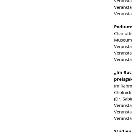
Veransta
Veransta
Veransta
Podiums
Charlott
Museum o
Veransta
Veransta
Veransta
„Im Rüc
preisge
Im Rahme
Cholnick
(Dr. Sab
Veransta
Veransta
Veransta
Studien