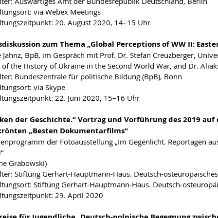
lter: Auswärtiges Amt der Bundesrepublik Deutschland, Berlin
ltungsort: via Webex Meetings
ltungszeitpunkt: 20. August 2020, 14–15 Uhr
diskussion zum Thema „Global Perceptions of WW II: Easte
e Jahnz, BpB, im Gespräch mit Prof. Dr. Stefan Creuzberger, Unive
f the History of Ukraine in the Second World War, and Dr. Aliakse
lter: Bundeszentrale für politische Bildung (BpB), Bonn
ltungsort: via Skype
ltungszeitpunkt: 22. Juni 2020, 15–16 Uhr
ken der Geschichte.“ Vortrag und Vorführung des 2019 auf 
krönten „Besten Dokumentarfilms“
nprogramm der Fotoausstellung „Im Gegenlicht. Reportagen au
i“
ine Grabowski)
lter: Stiftung Gerhart-Hauptmann-Haus. Deutsch-osteuropäische
ltungsort: Stiftung Gerhart-Hauptmann-Haus. Deutsch-osteuropä
ltungszeitpunkt: 29. April 2020
reise für Jugendliche
„
Deutsch-polnische Begegnung zwisch