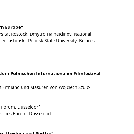
rn Europe“
rsität Rostock, Dmytro Hainetdinov, National
i Lastouski, Polotsk State University, Belarus
dem Polnischen Internationalen Filmfestival
s Ermland und Masuren von Wojciech Szulc-
s Forum, Düsseldorf
isches Forum, Düsseldorf
en Usedom und Stettin
“