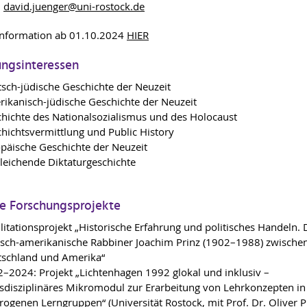
david.juenger
@uni-rostock
.de
Information ab 01.10.2024
HIER
ungsinteressen
sch-jüdische Geschichte der Neuzeit
ikanisch-jüdische Geschichte der Neuzeit
hichte des Nationalsozialismus und des Holocaust
hichtsvermittlung und Public History
päische Geschichte der Neuzeit
leichende Diktaturgeschichte
le Forschungsprojekte
litationsprojekt „Historische Erfahrung und politisches Handeln. 
sch-amerikanische Rabbiner Joachim Prinz (1902–1988) zwische
schland und Amerika“
–2024: Projekt „Lichtenhagen 1992 glokal und inklusiv –
sdisziplinäres Mikromodul zur Erarbeitung von Lehrkonzepten in
rogenen Lerngruppen“ (Universität Rostock, mit Prof. Dr. Oliver 