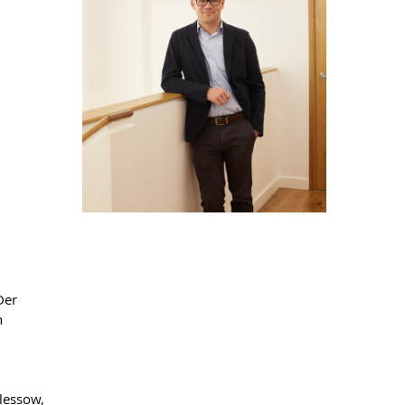
Der
n
Plessow,