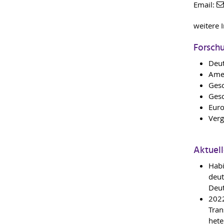
Email:
weitere 
Forsch
Deut
Amer
Gesc
Gesc
Euro
Verg
Aktuel
Habi
deut
Deut
2022
Tran
hete