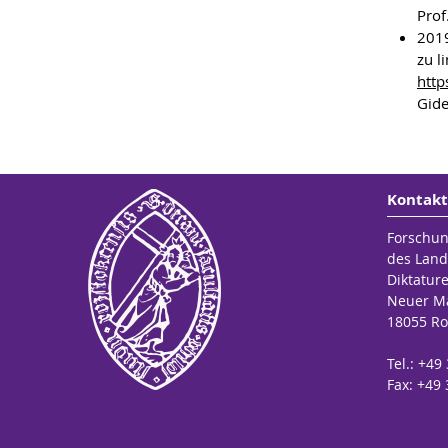
Prof
2019
zu l
http
Gide
Kontakt
Forschun
des Land
Diktatur
Neuer Ma
18055 Ro
Tel.: +49
Fax: +49