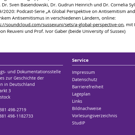
. Dr. Sven Basendowski, Dr. Gudrun Heinrich und Dr. Cornelia Syl
/2020: Podcast-Serie „A Global Perspektive on Antisemitism and 
inkem Antisemitismus in verschiedenen Ländern, online:
s://soundcloud.com/sussexuni/sets/a-global-perspective-on
, mit 
on Reuveni und Prof. Ivor Gaber (beide University of Sussex)
Service
gs- und Dokumentationsstelle
Impressum
es zur Geschichte der
Datenschutz
en in Deutschland
Barrierefreiheit
rkt 3
Lageplan
stock
Links
Bildnachweise
 381 498-2719
Vorlesungsverzeichnis
 381 498-1182733
StudIP