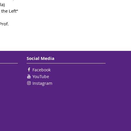
la)
the Left“
Prof.
Social Media
Facebook
YouTube
Instagram