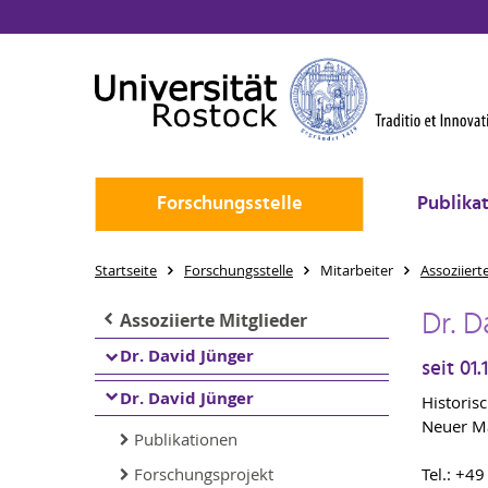
Forschungsstelle
Publika
Startseite
Forschungsstelle
Mitarbeiter
Assoziiert
Dr. D
Assoziierte Mitglieder
Dr. David Jünger
seit 01
Dr. David Jünger
Historisc
Neuer Ma
Publikationen
Forschungsprojekt
Tel.: +4